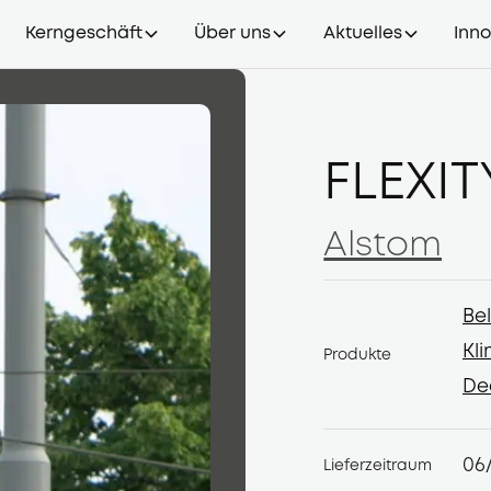
Kerngeschäft
Über uns
Aktuelles
Inn
FLEXI
Alstom
Alstom
Be
Be
Kl
Produkte
Kl
De
De
06
Lieferzeitraum