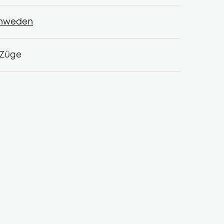
hweden
hweden
 Züge