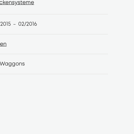
leuchtungen
ckensysteme
ckensysteme
/2015
02/2016
–
len
len
 Waggons