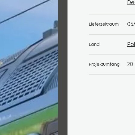
Be
De
De
05
Lieferzeitraum
Po
Land
Po
20
Projektumfang