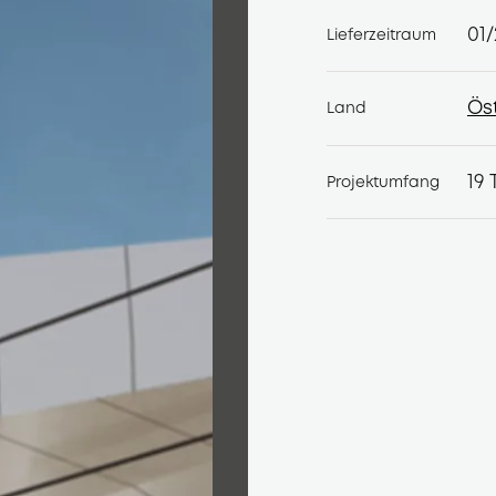
01
Lieferzeitraum
Ös
Land
Ös
19
Projektumfang