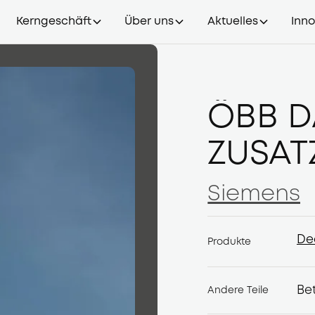
Kerngeschäft
Über uns
Aktuelles
Inn
ÖBB D
ZUSAT
Siemens
Siemens
De
Produkte
De
Be
Andere Teile